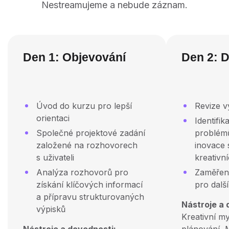
Nestreamujeme a nebude záznam.
Den 1: Objevování
Den 2: D
Úvod do kurzu pro lepší
Revize v
orientaci
Identifi
Společné projektové zadání
problémů
založené na rozhovorech
inovace 
s uživateli
kreativn
Analýza rozhovorů pro
Zaměření
získání klíčových informací
pro dalš
a přípravu strukturovaných
Nástroje a 
výpisků
Kreativní my
Nástroje a dovednosti:
plánování, 