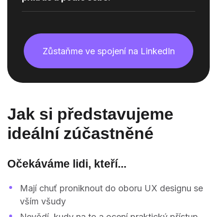
Zůstaňme ve spojení na LinkedIn
Jak si představujeme
ideální zúčastněné
Očekáváme lidi, kteří...
Mají chuť proniknout do oboru UX designu se
vším všudy
Nevědí, kudy na to a ocení praktický přístup