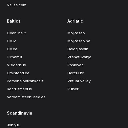
Nelisa.com
Baltics
Adriatic
CVonline.lt
MojPosao
CV.lv
MojPosao.ba
CV.ee
Deloglasnik
Dirbam.It
Vrabotuvanje
Visidarbi.lv
Poslovac
Otsintood.ee
Hercul.hr
Personaloatrankos.lt
Virtual Valley
Recruitment.lv
Pulser
Varbamisteenused.ee
Scandinavia
Jobly.fi